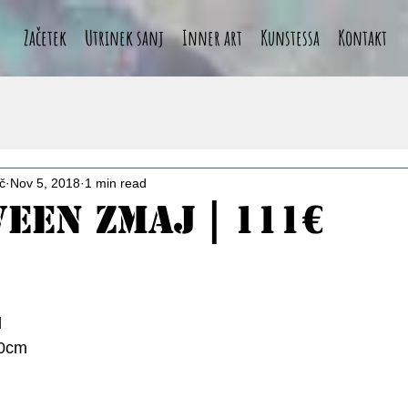
Začetek
Utrinek sanj
Inner art
Kunstessa
Kontakt
č
Nov 5, 2018
1 min read
een zmaj | 111€
l
30cm