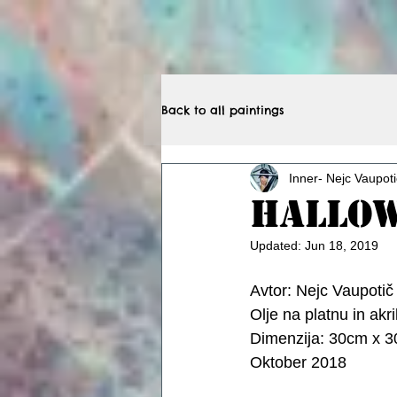
Back to all paintings
Inner- Nejc Vaupoti
Hallow
Updated:
Jun 18, 2019
Avtor: Nejc Vaupotič
Olje na platnu in akri
Dimenzija: 30cm x 
Oktober 2018