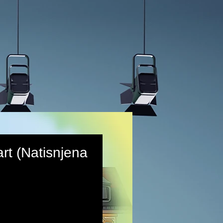
art (Natisnjena
rice