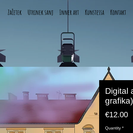
Začetek
Utrinek sanj
Inner art
Kunstessa
Kontakt
Digital 
grafika)
P
€12.00
Quantity
*