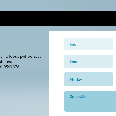
V ceno 12€ je všteta tudi poštnina za Slovenijo.
janje lepše prihodnosti
ubljana
01 0540 076