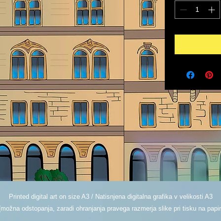
Printed digital art on size A3 / Natisnjena digitalna grafika v velikosti A3
(možna odstopanja, zaradi ohranjanja pravega razmerja slike pri tisku na papir