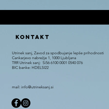
V ceno 12€ je vš
KONTAKT
Utrinek sanj, Zavod za spodbujanje lepše prihodnosti
Cankarjevo nabrežje 1, 1000 Ljubljana
TRR Utrinek sanj: Si56 6100 0001 0540 076
BIC banke: HDELSI22
mail: info@utrineksanj.si