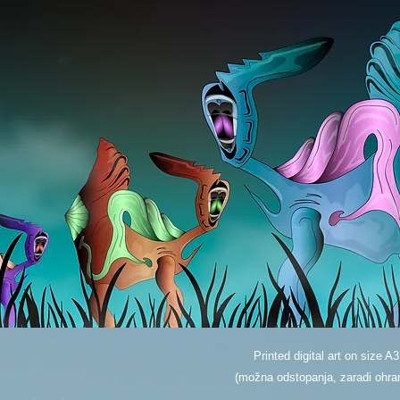
Printed digital art on size A3
(možna odstopanja, zaradi ohranj