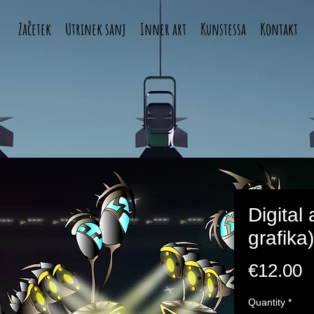
Začetek
Utrinek sanj
Inner art
Kunstessa
Kontakt
Digital 
grafika)
P
€12.00
Quantity
*