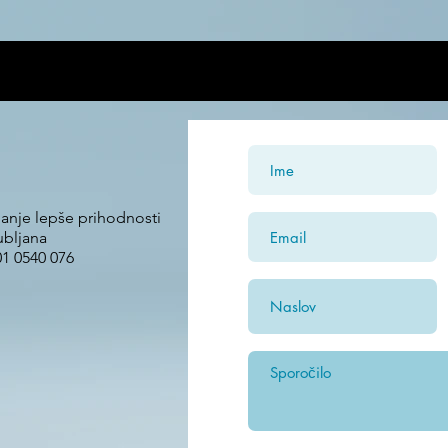
V ceno 12€ je všteta tudi poštnina za Slovenijo.
janje lepše prihodnosti
ubljana
01 0540 076