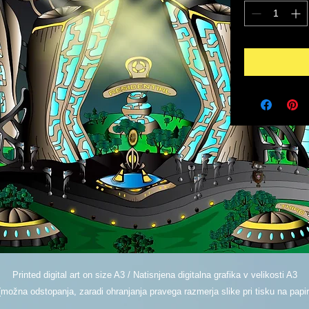
Printed digital art on size A3 / Natisnjena digitalna grafika v velikosti A3
(možna odstopanja, zaradi ohranjanja pravega razmerja slike pri tisku na papir