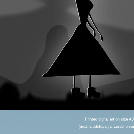
Printed digital art on size A3
(možna odstopanja, zaradi ohranj