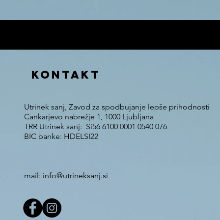
V ceno 12€ je vš
KONTAKT
Utrinek sanj, Zavod za spodbujanje lepše prihodnosti
Cankarjevo nabrežje 1, 1000 Ljubljana
TRR Utrinek sanj: Si56 6100 0001 0540 076
BIC banke: HDELSI22
mail: info@utrineksanj.si