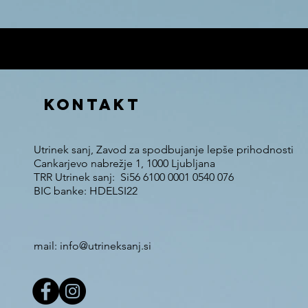
V ceno 12€ je vš
KONTAKT
Utrinek sanj, Zavod za spodbujanje lepše prihodnosti
Cankarjevo nabrežje 1, 1000 Ljubljana
TRR Utrinek sanj: Si56 6100 0001 0540 076
BIC banke: HDELSI22
mail: info@utrineksanj.si