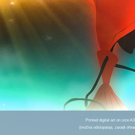
Printed digital art on size A3
(možna odstopanja, zaradi ohranj