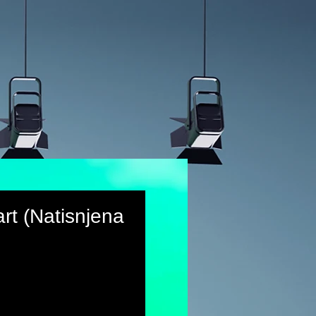
art (Natisnjena
rice