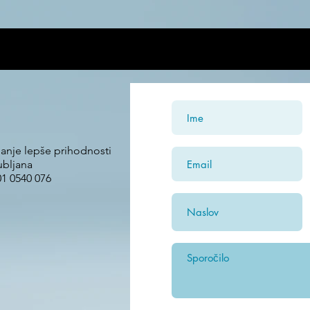
V ceno 12€ je všteta tudi poštnina za Slovenijo.
janje lepše prihodnosti
ubljana
01 0540 076