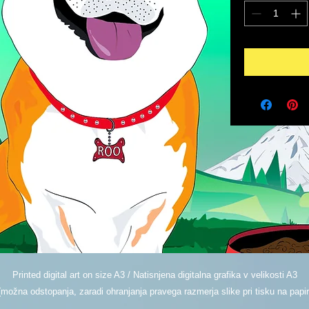
Printed digital art on size A3 / Natisnjena digitalna grafika v velikosti A3
(možna odstopanja, zaradi ohranjanja pravega razmerja slike pri tisku na papir