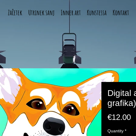
Začetek
Utrinek sanj
Inner art
Kunstessa
Kontakt
Digital 
grafika)
P
€12.00
Quantity
*