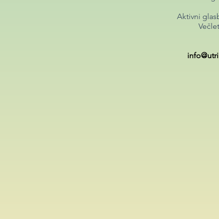
Aktivni glas
Večlet
info@utri