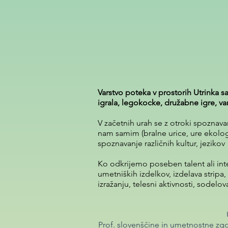
Varstvo poteka v prostorih Utrinka s
igrala, legokocke, družabne igre, va
V začetnih urah se z otroki spoznava
nam samim (bralne urice, ure ekologij
spoznavanje različnih kultur, jezikov
Ko odkrijemo poseben talent ali inte
umetniških izdelkov, izdelava stripa
izražanju, telesni aktivnosti, sodelo
Prof. slovenščine in umetnostne zgo