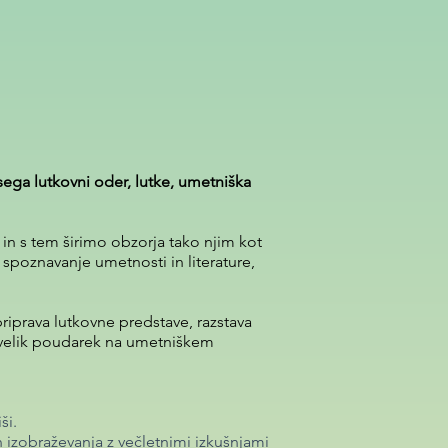
bsega lutkovni oder, lutke, umetniška
 in s tem širimo obzorja tako njim kot
, spoznavanje umetnosti in literature,
riprava lutkovne predstave, razstava
je velik poudarek na umetniškem
ši.
 izobraževanja z večletnimi izkušnjami