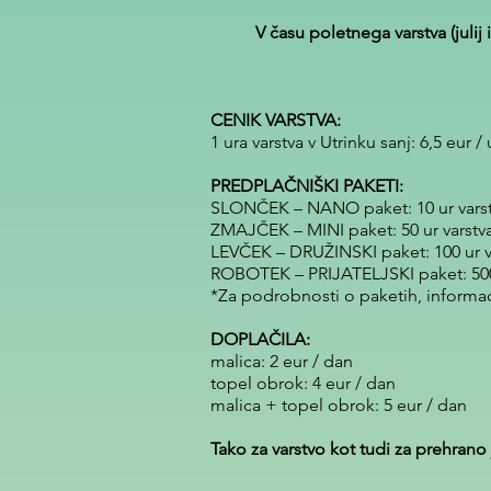
V času poletnega varstva (juli
CENIK VARSTVA:
1 ura varstva v Utrinku sanj: 6,5 eur /
PREDPLAČNIŠKI PAKETI:
SLONČEK – NANO paket: 10 ur varstva 
ZMAJČEK – MINI paket: 50 ur varstva v
LEVČEK – DRUŽINSKI paket: 100 ur vars
ROBOTEK – PRIJATELJSKI paket: 500 ur
*Za podrobnosti o paketih, informaci
DOPLAČILA:
malica: 2 eur / dan
topel obrok: 4 eur / dan
malica + topel obrok: 5 eur / dan
Tako za varstvo kot tudi za prehran