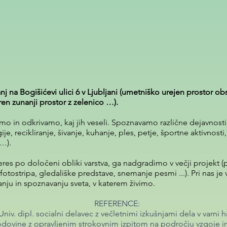
anj na Bogišićevi ulici 6 v Ljubljani (umetniško urejen prostor o
ren zunanji prostor z zelenico …).
mo in odkrivamo, kaj jih veseli. Spoznavamo različne dejavnosti
e, recikliranje, šivanje, kuhanje, ples, petje, športne aktivnosti
 …).
res po določeni obliki varstva, ga nadgradimo v večji projekt (p
, fotostripa, gledališke predstave, snemanje pesmi ...). Pri nas 
vanju in spoznavanju sveta, v katerem živimo.
REFERENCE:
Univ. dipl. socialni delavec z večletnimi izkušnjami dela v varni hi
dovine z opravljenim strokovnim izpitom na področju vzgoje in