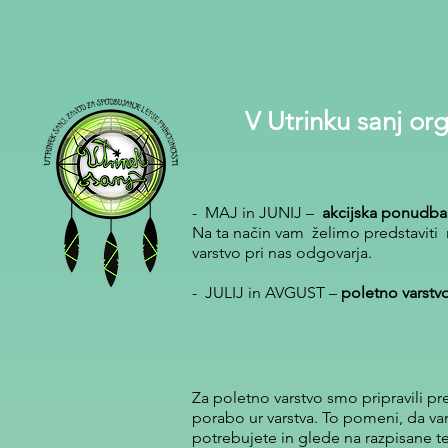
V Utrinku sanj or
- MAJ in JUNIJ –
akcijska ponudba 
Na ta način vam želimo predstaviti n
varstvo pri nas odgovarja.
- JULIJ in AVGUST –
poletno varstvo
Za poletno varstvo smo pripravili p
porabo ur varstva. To pomeni, da vam
potrebujete in glede na razpisane t