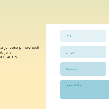
janje lepše prihodnosti
ubljana
01 0540 076