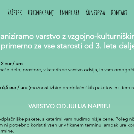
Začetek
Utrinek sanj
Inner art
Kunstessa
Kontakt
ganiziramo varstvo z vzgojno-kulturnišk
primerno za vse starosti od 3. leta dalj
2 eur / uro
aše delo, prostore, v katerih se varstvo odvija, in vam omogoči
 6,5 eur / uro
(možnost izbire predplačniških paketov in s tem ni
VARSTVO OD JULIJA NAPREJ
redplačniške pakete, s katerimi vam nudimo nižje cene. Poleg ni
 ni potrebno koristiti vseh ur v fiksnem terminu, ampak ure kori
ermine.