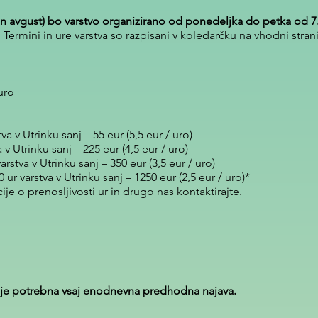
j in avgust) bo varstvo organizirano od ponedeljka do petka od 7.
Termini in ure varstva so razpisani v koledarčku na
vhodni stran
 uro
v Utrinku sanj – 55 eur (5,5 eur / uro)
 Utrinku sanj – 225 eur (4,5 eur / uro)
tva v Utrinku sanj – 350 eur (3,5 eur / uro)
 varstva v Utrinku sanj – 1250 eur (2,5 eur / uro)*
je o prenosljivosti ur in drugo nas kontaktirajte.
o je potrebna vsaj enodnevna predhodna najava.