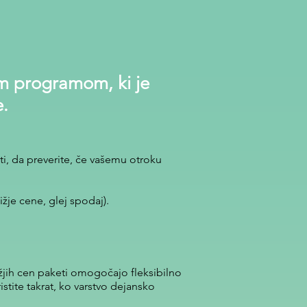
im programom, ki je
e.
ti, da preverite, če vašemu otroku
žje cene, glej spodaj).
žjih cen paketi omogočajo fleksibilno
stite takrat, ko varstvo dejansko