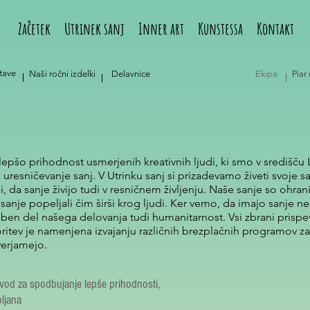
Začetek
Utrinek sanj
Inner art
Kunstessa
Kontakt
tave
Naši ročni izdelki
Delavnice
Ekipa
Piar
epšo prihodnost usmerjenih kreativnih ljudi, ki smo v središču L
resničevanje sanj. V Utrinku sanj si prizadevamo živeti svoje sa
i, da sanje živijo tudi v resničnem življenju. Naše sanje so ohran
sanje popeljali čim širši krog ljudi. Ker vemo, da imajo sanje 
en del našega delovanja tudi humanitarnost. Vsi zbrani prispev
ritev je namenjena izvajanju različnih brezplačnih programov za 
 verjamejo.
vod za spodbujanje lepše prihodnosti,
ljana