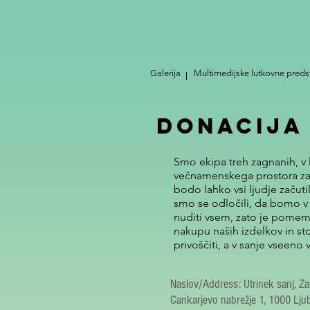
Galerija
Multimedijske lutkovne preds
DONACIJA
Smo ekipa treh zagnanih, v l
večnamenskega prostora za u
bodo lahko vsi ljudje začutil
smo se odločili, da bomo v 
nuditi vsem, zato je pomemb
nakupu naših izdelkov in sto
privoščiti, a v sanje vseeno
Naslov/Address: Utrinek sanj, Za
Cankarjevo nabrežje 1, 1000 Ljub