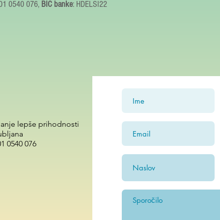
001 0540 076,
BIC banke
: HDELSI22
janje lepše prihodnosti
ubljana
01 0540 076